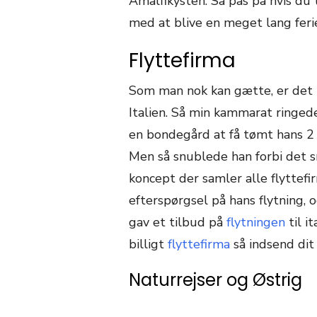
Amalfikysten. Så pas på hvis du
med at blive en meget lang feri
Flyttefirma
Som man nok kan gætte, er det ik
Italien. Så min kammarat ringede 
en bondegård at få tømt hans 2 væ
Men så snublede han forbi det s
koncept der samler alle flyttef
efterspørgsel på hans flytning, 
gav et tilbud på
flytningen
til i
billigt
flyttefirma
så indsend dit 
Naturrejser og Østrig