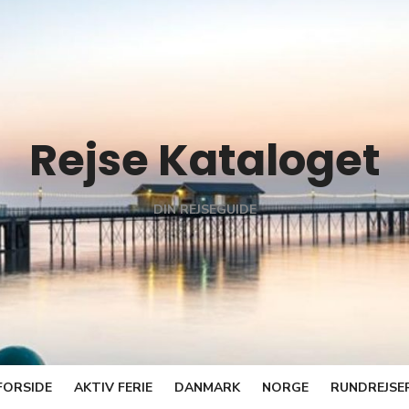
Rejse Kataloget
DIN REJSEGUIDE
FORSIDE
AKTIV FERIE
DANMARK
NORGE
RUNDREJSE