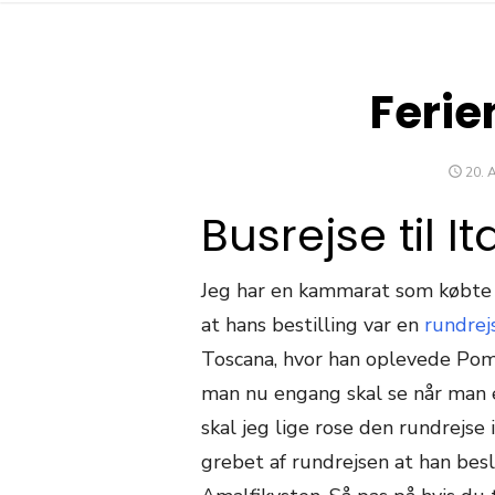
Ferie
POS
20. 
ON
Busrejse til It
Jeg har en kammarat som købte en
at hans bestilling var en
rundrejs
Toscana, hvor han oplevede Pom
man nu engang skal se når man e
skal jeg lige rose den rundrejse 
grebet af rundrejsen at han besl