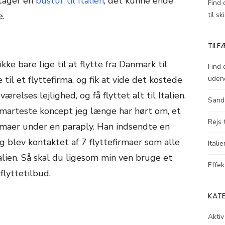
 tager en
bustur til Italien
, det kunne ende
Find 
e.
til s
TILF
ke bare lige til at flytte fra Danmark til
Find 
til et flyttefirma, og fik at vide det kostede
uden
relses lejlighed, og få flyttet alt til Italien.
Sand
marteste koncept jeg længe har hørt om, et
Rejs 
irmaer under en paraply. Han indsendte en
og blev kontaktet af 7 flyttefirmaer som alle
Itali
talien. Så skal du ligesom min ven bruge et
Effek
flyttetilbud.
KAT
Aktiv