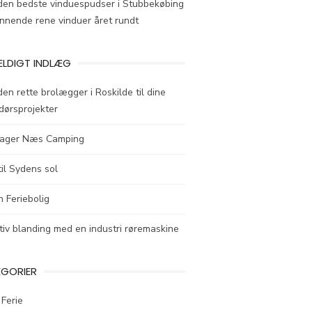
den bedste vinduespudser i Stubbekøbing
kinnende rene vinduer året rundt
ÆLDIGT INDLÆG
den rette brolægger i Roskilde til dine
dørsprojekter
ager Næs Camping
til Sydens sol
en Feriebolig
tiv blanding med en industri røremaskine
EGORIER
 Ferie