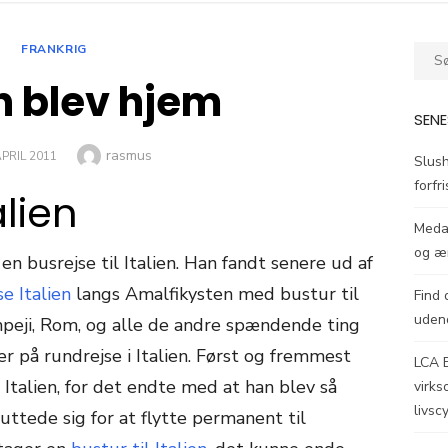
FRANKRIG
Søg
efter:
n blev hjem
SENE
Author
rasmus
TED
APRIL 2011
Slush
forfr
alien
Medal
og ær
 busrejse til Italien. Han fandt senere ud af
e Italien
langs Amalfikysten med bustur til
Find 
uden
peji, Rom, og alle de andre spændende ting
r på rundrejse i Italien. Først og fremmest
LCA 
i Italien, for det endte med at han blev så
virk
livsc
uttede sig for at flytte permanent til