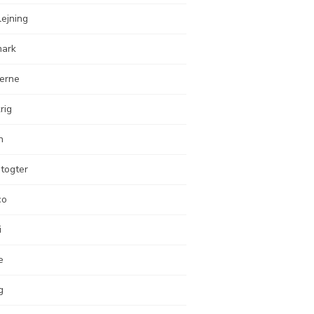
lejning
ark
erne
rig
n
togter
co
i
e
g