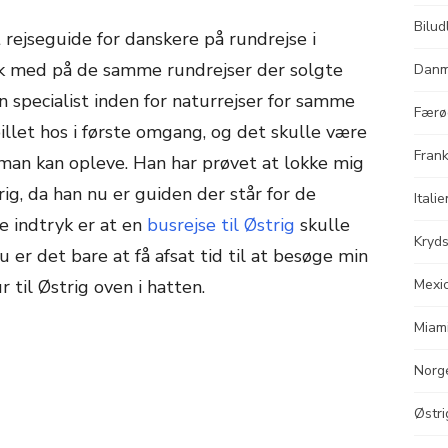
Bilud
rejseguide for danskere på rundrejse i
folk med på de samme rundrejser der solgte
Danm
an specialist inden for naturrejser for samme
Færø
illet hos i første omgang, og det skulle være
Frank
an kan opleve. Han har prøvet at lokke mig
trig, da han nu er guiden der står for de
Italie
e indtryk er at en
busrejse til Østrig
skulle
Kryds
 er det bare at få afsat tid til at besøge min
 til Østrig oven i hatten.
Mexi
Miam
Norg
Østri