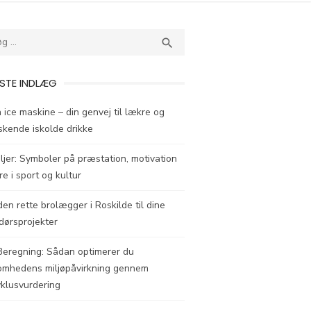
SEARCH

STE INDLÆG
 ice maskine – din genvej til lækre og
iskende iskolde drikke
jer: Symboler på præstation, motivation
e i sport og kultur
den rette brolægger i Roskilde til dine
dørsprojekter
Beregning: Sådan optimerer du
somhedens miljøpåvirkning gennem
yklusvurdering