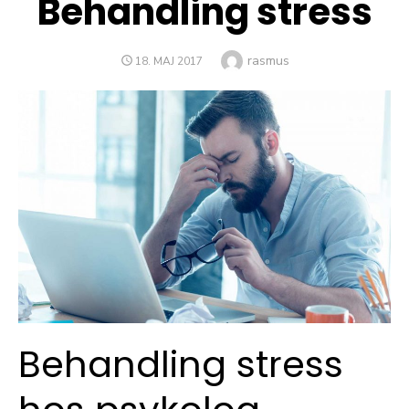
Behandling stress
Author
rasmus
POSTED
18. MAJ 2017
ON
Behandling stress