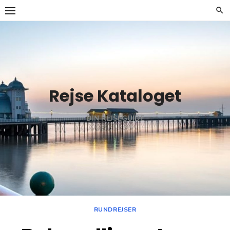
Skip
to
content
Rejse Kataloget
DIN REJSEGUIDE
RUNDREJSER