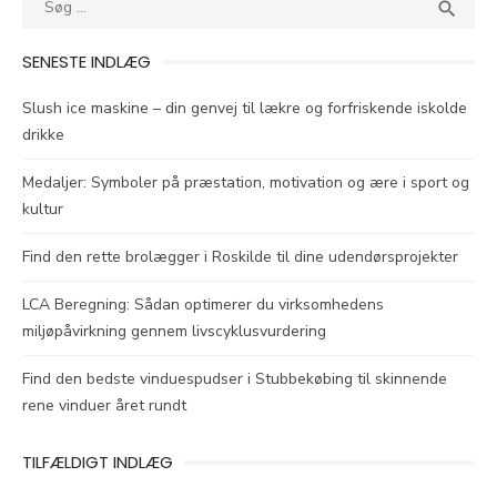
SEA

efter:
SENESTE INDLÆG
Slush ice maskine – din genvej til lækre og forfriskende iskolde
drikke
Medaljer: Symboler på præstation, motivation og ære i sport og
kultur
Find den rette brolægger i Roskilde til dine udendørsprojekter
LCA Beregning: Sådan optimerer du virksomhedens
miljøpåvirkning gennem livscyklusvurdering
Find den bedste vinduespudser i Stubbekøbing til skinnende
rene vinduer året rundt
TILFÆLDIGT INDLÆG