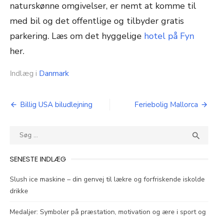
naturskønne omgivelser, er nemt at komme til
med bil og det offentlige og tilbyder gratis
parkering. Læs om det hyggelige
hotel på Fyn
her.
Indlæg i
Danmark
Indlægsnavigation
Billig USA biludlejning
Feriebolig Mallorca
Søg
SEA

efter:
SENESTE INDLÆG
Slush ice maskine – din genvej til lækre og forfriskende iskolde
drikke
Medaljer: Symboler på præstation, motivation og ære i sport og